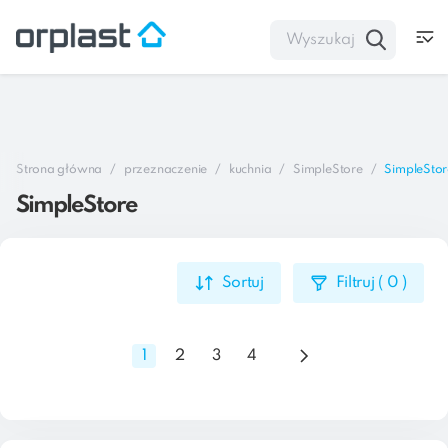
Strona główna
przeznaczenie
kuchnia
SimpleStore
SimpleStor
SimpleStore
Sortuj
Filtruj
(
0
)
1
2
3
4