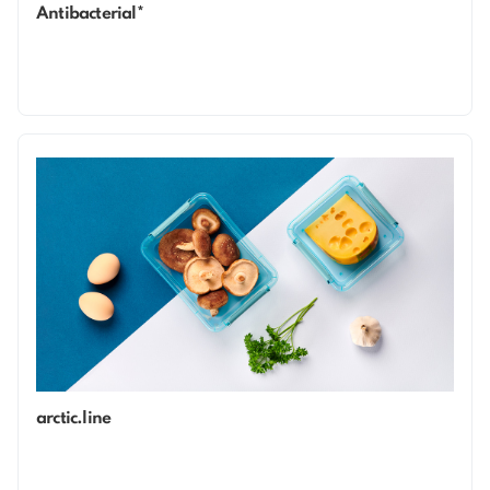
Antibacterial*
arctic.line