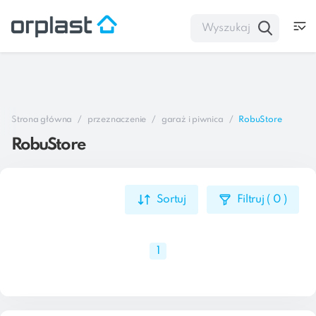
Strona główna
przeznaczenie
garaż i piwnica
RobuStore
RobuStore
Sortuj
Filtruj
(
0
)
1