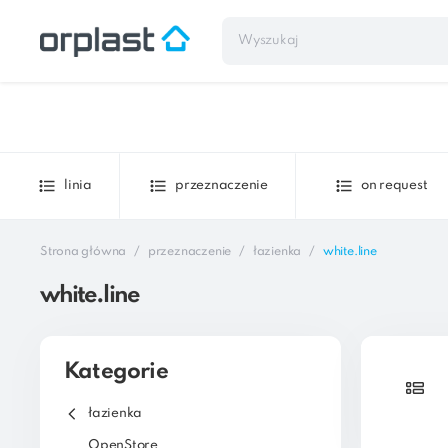
linia
przeznaczenie
on request
Strona główna
przeznaczenie
łazienka
white.line
white.line
Kategorie
łazienka
OpenStore