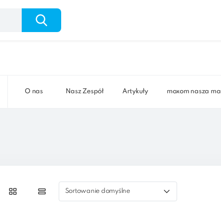
O nas
Nasz Zespół
Artykuły
moxom nasza ma
Sortowanie domyślne