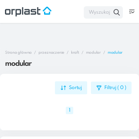
Strona główna
przeznaczenie
kraft
modular
modular
modular
Sortuj
Filtruj
(
0
)
1